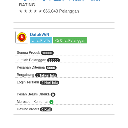
RATING
★ ★ ★ ★ ★ 666.043 Pelanggan
DatukWiN
Lihat Profile
Chat Pelanggan
Semua Produk
10000
Jumlah Pelanggan
25000
Pesanan Diterima
5000
Bergabung
5 Tahun lalu
Login Terakhir
2 Hari lalu
Pesan Belum Dibuka
9
Merespon Komentar
-
Refund orders
0 Kali