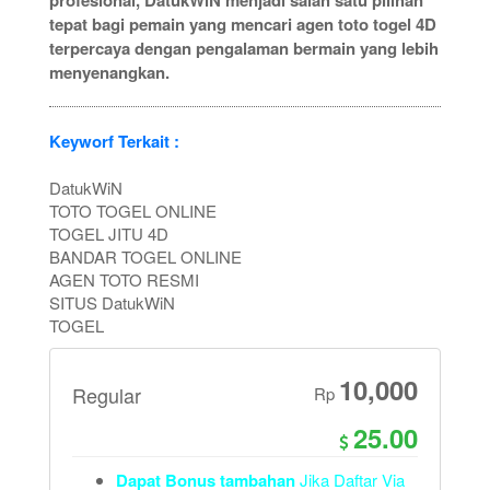
profesional, DatukWiN menjadi salah satu pilihan
tepat bagi pemain yang mencari agen toto togel 4D
terpercaya dengan pengalaman bermain yang lebih
menyenangkan.
Keyworf Terkait :
DatukWiN
TOTO TOGEL ONLINE
TOGEL JITU 4D
BANDAR TOGEL ONLINE
AGEN TOTO RESMI
SITUS DatukWiN
TOGEL
10,000
Regular
Rp
25.00
Dapat Bonus tambahan
Jika Daftar Via