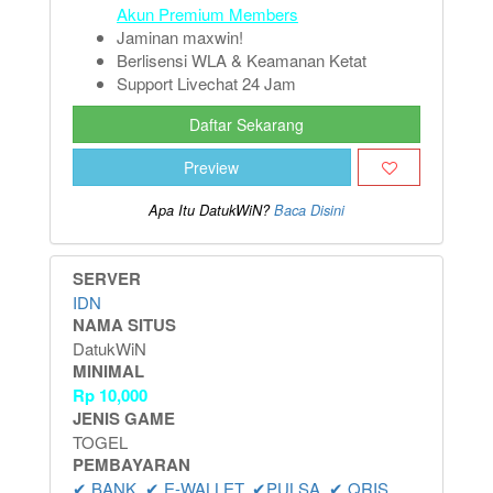
Akun Premium Members
Jaminan maxwin!
Berlisensi WLA & Keamanan Ketat
Support Livechat 24 Jam
Daftar Sekarang
Preview
Apa Itu DatukWiN?
Baca Disini
SERVER
IDN
NAMA SITUS
DatukWiN
MINIMAL
Rp
10,000
JENIS GAME
TOGEL
PEMBAYARAN
✔ BANK, ✔ E-WALLET, ✔PULSA, ✔ QRIS